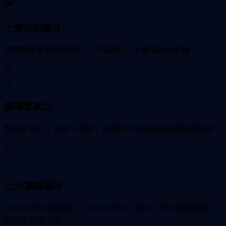
🖼️
上傳您的圖片
選擇您想要擴展的照片、产品圖片、人像或设计素材。
02
📐
選擇宽高比
選擇正方形、竖版、横版、竖屏影片封面或网站横幅等格式。
03
✨
让AI擴展圖片
AI分析您的原始圖片，生成与光线、透视、颜色和風格相匹
配的新周围内容。