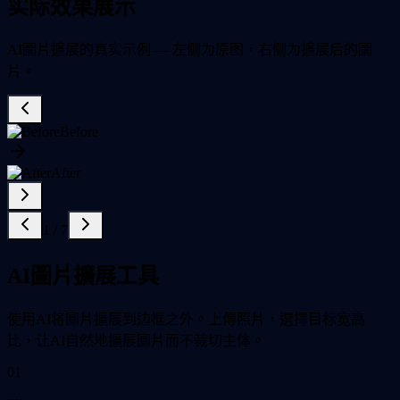
实际效果展示
AI圖片擴展的真实示例 — 左侧为原图，右侧为擴展后的圖
片。
Before
After
1
/
7
AI圖片擴展工具
使用AI将圖片擴展到边框之外。上傳照片，選擇目标宽高
比，让AI自然地擴展圖片而不裁切主体。
01