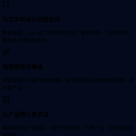
为文字和设计创造空间
需要标题、Logo或广告文案的空间？擴展背景，为更好的构
图创造干净的负空间。
将竖版转为横版
将竖版照片转换为横版横幅，無需尴尬的拉伸或裁切面部、身
体或产品。
让产品照片更灵活
擴展电商和产品圖片，用于市场列表、付費广告、落地页和促
销图形。