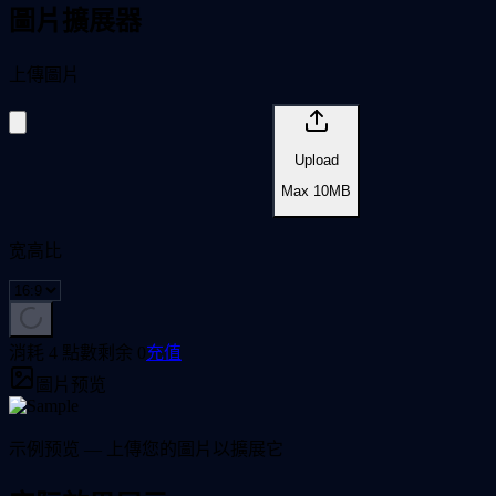
圖片擴展器
上傳圖片
Upload
Max
10
MB
宽高比
消耗 4 點數
剩余
0
充值
圖片预览
示例预览 — 上傳您的圖片以擴展它