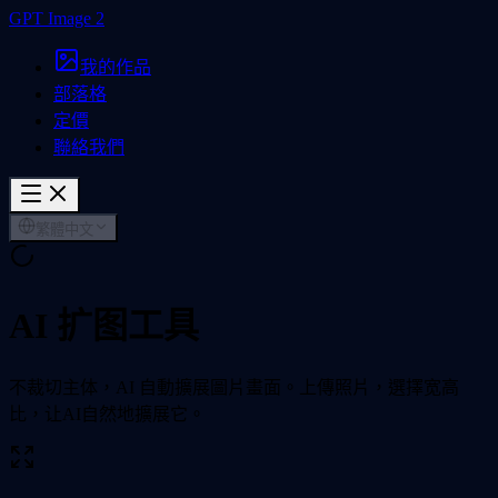
GPT Image 2
我的作品
部落格
定價
聯絡我們
繁體中文
AI 扩图工具
不裁切主体，AI 自動擴展圖片畫面。上傳照片，選擇宽高
比，让AI自然地擴展它。