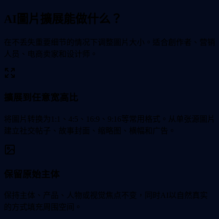
AI圖片擴展能做什么？
在不丢失重要细节的情况下调整圖片大小。适合創作者、营销
人员、电商卖家和设计师。
擴展到任意宽高比
将圖片转换为1:1、4:5、16:9、9:16等常用格式。从单张源圖片
建立社交帖子、故事封面、缩略图、横幅和广告。
保留原始主体
保持主体、产品、人物或视觉焦点不变，同时AI以自然真实
的方式填充周围空间。