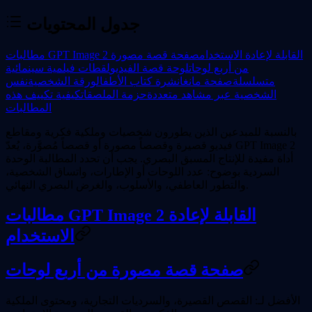
جدول المحتويات
مطالبات GPT Image 2 القابلة لإعادة الاستخدام
صفحة قصة مصورة
من أربع لوحات
لوحة قصة الفيديو
لقطات فيلمية سينمائية
متسلسلة
صفحة مانغا
نشرة كتاب الأطفال
ورقة الشخصية
نفس
الشخصية عبر مشاهد متعددة
حزمة الملصقات
كيفية تكييف هذه
المطالبات
بالنسبة للمبدعين الذين يطورون شخصيات وملكية فكرية ومقاطع
فيديو قصيرة وقصصاً مصورة أو قصصاً مُصوَّرة، يُعدّ GPT Image 2
أداة مفيدة للإنتاج المسبق البصري. يجب أن تحدد المطالبة الوحدة
السردية بوضوح: عدد اللوحات أو الإطارات، واتساق الشخصية،
والتطور العاطفي، والأسلوب، والغرض البصري النهائي.
مطالبات GPT Image 2 القابلة لإعادة
الاستخدام
صفحة قصة مصورة من أربع لوحات
الأفضل لـ:
القصص القصيرة، والسرديات التجارية، ومحتوى الملكية