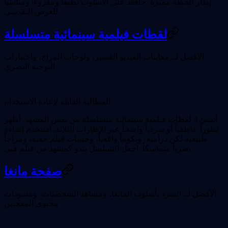
إطار للحظة مميزة. حافظ على الأسلوب نظيفاً ومقروءاً ومناسباً
للعرض التقديمي.
لقطات فيلمية سينمائية متسلسلة
الأفضل لـ:
معاينات الفيديو القصير، ولوحات المزاج، واختبارات
التوجيه البصري
المطالبة القابلة لإعادة الاستخدام:
أنشئ 3 لقطات فيلمية سينمائية متسلسلة من نفس المشهد. أظهر
تطوراً عاطفياً أو سردياً واضحاً عبر الإطارات الثلاثة. استخدم إضاءة
طبيعية لكن درامية، وتكويناً واقعياً، وحبيبات فيلم خفية، ومزاجاً
بصرياً متماسكاً. اجعل التسلسل يبدو كمشهد من فيلم فني.
صفحة مانغا
الأفضل لـ:
السرد بأسلوب المانغا، ومشاهد الشخصيات، ومسودات
محتوى المعجبين