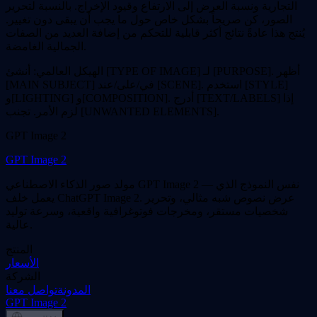
التجارية ونسبة العرض إلى الارتفاع وقيود الإخراج. بالنسبة لتحرير
الصور، كن صريحاً بشكل خاص حول ما يجب أن يبقى دون تغيير.
يُنتج هذا عادةً نتائج أكثر قابلية للتحكم من إضافة العديد من الصفات
الجمالية الغامضة.
الهيكل العالمي: أنشئ [TYPE OF IMAGE] لـ [PURPOSE]. أظهر
[MAIN SUBJECT] في/على/عند [SCENE]. استخدم [STYLE]
و[LIGHTING] و[COMPOSITION]. أدرج [TEXT/LABELS] إذا
لزم الأمر. تجنب [UNWANTED ELEMENTS].
GPT Image 2
GPT Image 2
مولد صور الذكاء الاصطناعي GPT Image 2 — نفس النموذج الذي
يعمل خلف ChatGPT Image 2. عرض نصوص شبه مثالي، وتحرير
شخصيات مستقر، ومخرجات فوتوغرافية واقعية، وسرعة توليد
عالية.
المنتج
الأسعار
الشركة
المدونة
تواصل معنا
GPT Image 2