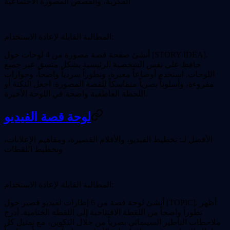
الفكرية، والقصص المصورة الاجتماعية
المطالبة القابلة لإعادة الاستخدام:
أنشئ صفحة قصة مصورة من 4 لوحات حول [STORY IDEA].
حافظ على نفس الشخصية الرئيسية بشكل متسق عبر جميع
اللوحات. استخدم أوضاعاً معبرة، وتطوراً سردياً واضحاً، وحوارات
مقروءة، وأسلوباً بصرياً متماسكاً للقصة المصورة. اجعل النكتة أو
اللحظة العاطفية واضحة في اللوحة الأخيرة.
لوحة قصة الفيديو
الأفضل لـ:
تخطيط الفيديو، والأفلام القصيرة، ومفاهيم الإعلانات،
وتخطيط اللقطات
المطالبة القابلة لإعادة الاستخدام:
أنشئ لوحة قصة من 6 إطارات لفيديو قصير حول [TOPIC]. أظهر
تطوراً واضحاً من اللقطة الافتتاحية إلى اللقطة الختامية. أدرج
ملاحظات التأطير السينمائي بصرياً من خلال التكوين، مع تمثيل كل