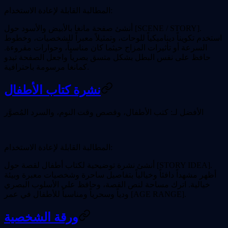
المطالبة القابلة لإعادة الاستخدام:
أنشئ صفحة مانغا بالأبيض والأسود حول [SCENE / STORY].
استخدم تكويناً ديناميكياً للوحات، وتمثيلاً معبراً للشخصيات، وخطوط
السرعة أو تأثيرات المزاج حيثما كان مناسباً، وحوارات مقروءة.
حافظ على نفس البطل بشكل متسق بصرياً واجعل الصفحة تبدو
كمانغا مرسومة باحترافية.
نشرة كتاب الأطفال
الأفضل لـ:
كتب الأطفال، وقصص وقت النوم، والسرد المُصوَّر
المطالبة القابلة لإعادة الاستخدام:
أنشئ نشرة توضيحية لكتاب أطفال لقصة حول [STORY IDEA].
أظهر مشهداً دافئاً وخيالياً بتفاصيل ساحرة وشخصيات معبرة وبيئة
خيالية. اترك مساحة لنص القصة، وحافظ على الأسلوب البصري
ودياً وسحرياً ومناسباً للأطفال في عمر [AGE RANGE].
ورقة الشخصية