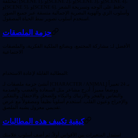
مختلفة: [SCENE 1]، و[SCENE 2]، و[SCENE 3]، و[SCENE 4]،
و[SCENE 5]، و[SCENE 6]. حافظ على الوجه وتسريحة الشعر
وأسلوب الزي والهوية البصرية الإجمالية متسقة عبر جميع الصور.
استخدم أسلوب تصوير نمط الحياة المصقول.
حزمة الملصقات
الأفضل لـ:
مشاركة المجتمع، وبضائع الملكية الفكرية، والملصقات
الاجتماعية
المطالبة القابلة لإعادة الاستخدام:
أنشئ حزمة ملصقات لـ [CHARACTER / ANIMAL] بـ 24 تعبيراً
ووضعاً مميزاً. أدرج مشاعر مثل السعادة والغضب والصدمة
والنعاس والفخر والارتباك والبكاء والضحك والاحتفال والتفكير
والإحراج وعيون القلب. استخدم أسلوباً نظيفاً ومصقولاً مع عرض
تقديمي معزول يشبه الملصق.
كيفية تكييف هذه المطالبات
استبدل المتغيرات بين الأقواس أولاً، ثم أضف أسلوب علامتك