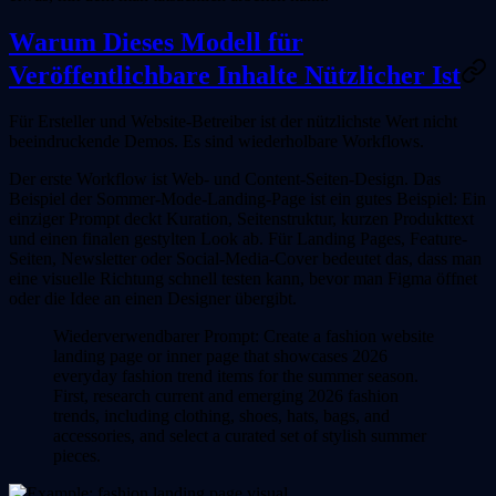
Warum Dieses Modell für
Veröffentlichbare Inhalte Nützlicher Ist
Für Ersteller und Website-Betreiber ist der nützlichste Wert nicht
beeindruckende Demos. Es sind wiederholbare Workflows.
Der erste Workflow ist Web- und Content-Seiten-Design.
Das
Beispiel der Sommer-Mode-Landing-Page ist ein gutes Beispiel: Ein
einziger Prompt deckt Kuration, Seitenstruktur, kurzen Produkttext
und einen finalen gestylten Look ab. Für Landing Pages, Feature-
Seiten, Newsletter oder Social-Media-Cover bedeutet das, dass man
eine visuelle Richtung schnell testen kann, bevor man Figma öffnet
oder die Idee an einen Designer übergibt.
Wiederverwendbarer Prompt:
Create a fashion website
landing page or inner page that showcases 2026
everyday fashion trend items for the summer season.
First, research current and emerging 2026 fashion
trends, including clothing, shoes, hats, bags, and
accessories, and select a curated set of stylish summer
pieces.