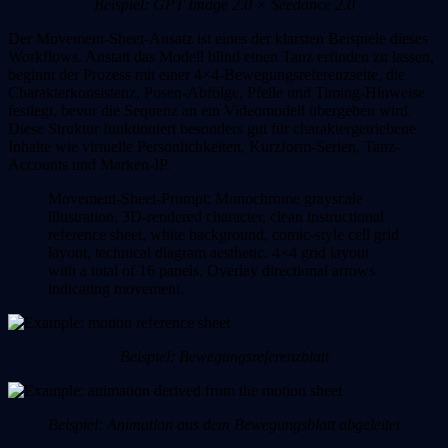
Beispiel: GPT Image 2.0 × Seedance 2.0
Der Movement-Sheet-Ansatz
ist eines der klarsten Beispiele dieses
Workflows. Anstatt das Modell blind einen Tanz erfinden zu lassen,
beginnt der Prozess mit einer 4×4-Bewegungsreferenzseite, die
Charakterkonsistenz, Posen-Abfolge, Pfeile und Timing-Hinweise
festlegt, bevor die Sequenz an ein Videomodell übergeben wird.
Diese Struktur funktioniert besonders gut für charaktergetriebene
Inhalte wie virtuelle Persönlichkeiten, Kurzform-Serien, Tanz-
Accounts und Marken-IP.
Movement-Sheet-Prompt: Monochrome grayscale
illustration, 3D-rendered character, clean instructional
reference sheet, white background, comic-style cell grid
layout, technical diagram aesthetic. 4×4 grid layout
with a total of 16 panels. Overlay directional arrows
indicating movement.
Beispiel: Bewegungsreferenzblatt
Beispiel: Animation aus dem Bewegungsblatt abgeleitet