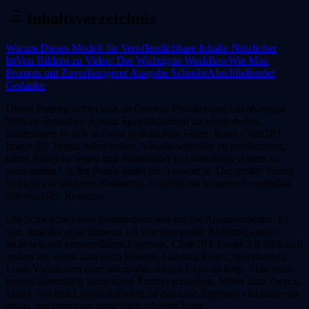
Inhaltsverzeichnis
Warum Dieses Modell für Veröffentlichbare Inhalte Nützlicher
Ist
Von Bildern zu Video: Der Wichtigste Workflow
Wie Man
Prompts mit Zuverlässigerer Ausgabe Schreibt
Abschließender
Gedanke
Dieser Beitrag richtet sich an Content-Ersteller und unabhängige
Website-Betreiber. Anstatt Spezifikationen zu wiederholen,
konzentriert er sich auf eine praktischere Frage: Kann ChatGPT
Image 2.0 Teams dabei helfen, Visuals schneller zu produzieren,
Ideen früher zu testen und Standbilder in videofähige Assets zu
verwandeln? In der Praxis lautet die Antwort ja. Der größte Vorteil
ist nicht nur stärkerer Realismus, sondern ein besseres Verständnis
des visuellen Kontexts.
Die Schwäche vieler Bildmodelle war nie die Ausgabemenge. Es
war, dass der erste Entwurf oft wie eine grobe Richtung aussah,
nicht wie ein verwendbares Ergebnis. ChatGPT Image 2.0 fühlt sich
anders an, wenn man nach Postern, Landing Pages, Storyboards,
Logo-Variationen oder infografik-artigen Layouts fragt. Man muss
keinen übermäßig komplexen Prompt schreiben. Wenn man Zweck,
Motiv, Stil und Layout definiert, ist das erste Ergebnis viel näher an
etwas, mit dem man tatsächlich arbeiten kann.