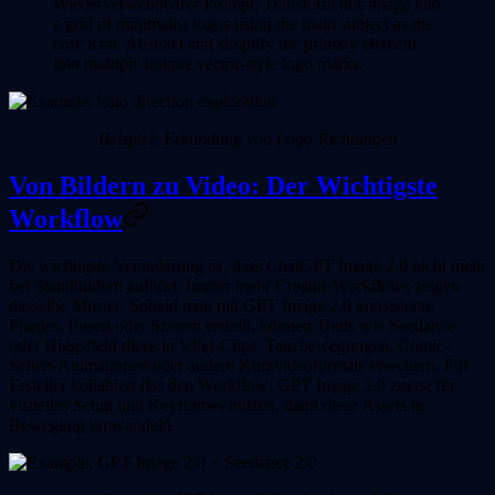
Wiederverwendbarer Prompt:
Transform this image into
a grid of minimalist logos using the main subject as the
core icon. Abstract and simplify the primary element
into multiple unique vector-style logo marks.
Beispiel: Erkundung von Logo-Richtungen
Von Bildern zu Video: Der Wichtigste
Workflow
Die wichtigste Veränderung ist, dass ChatGPT Image 2.0 nicht mehr
bei Standbildern aufhört. Immer mehr Creator-Workflows zeigen
dasselbe Muster: Sobald man mit GPT Image 2.0 konsistente
Frames, Posen oder Szenen erstellt, können Tools wie Seedance
oder Higgsfield diese in Vlog-Clips, Tanzbewegungen, Comic-
Seiten-Animationen oder andere Kurzvideoformate erweitern. Für
Ersteller kollabiert das den Workflow: GPT Image 2.0 zuerst für
visuelles Setup und Keyframes nutzen, dann diese Assets in
Bewegung umwandeln.