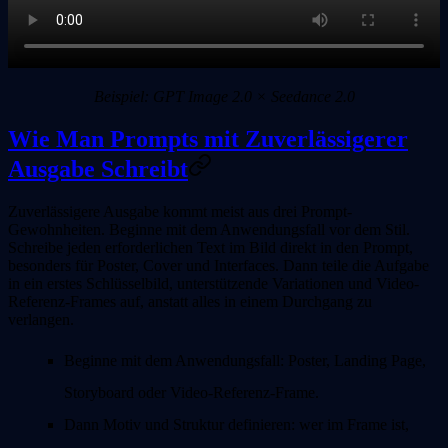
Beispiel: GPT Image 2.0 × Seedance 2.0
Wie Man Prompts mit Zuverlässigerer
Ausgabe Schreibt
Zuverlässigere Ausgabe kommt meist aus drei Prompt-
Gewohnheiten. Beginne mit dem Anwendungsfall vor dem Stil.
Schreibe jeden erforderlichen Text im Bild direkt in den Prompt,
besonders für Poster, Cover und Interfaces. Dann teile die Aufgabe
in ein erstes Schlüsselbild, unterstützende Variationen und Video-
Referenz-Frames auf, anstatt alles in einem Durchgang zu
verlangen.
Beginne mit dem Anwendungsfall: Poster, Landing Page,
Storyboard oder Video-Referenz-Frame.
Dann Motiv und Struktur definieren: wer im Frame ist,