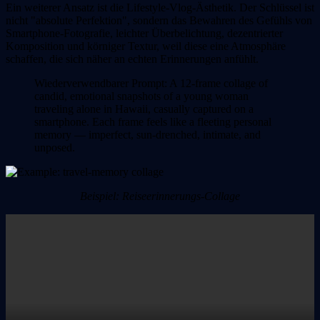
Ein weiterer Ansatz ist die Lifestyle-Vlog-Ästhetik.
Der Schlüssel ist
nicht "absolute Perfektion", sondern das Bewahren des Gefühls von
Smartphone-Fotografie, leichter Überbelichtung, dezentrierter
Komposition und körniger Textur, weil diese eine Atmosphäre
schaffen, die sich näher an echten Erinnerungen anfühlt.
Wiederverwendbarer Prompt:
A 12-frame collage of
candid, emotional snapshots of a young woman
traveling alone in Hawaii, casually captured on a
smartphone. Each frame feels like a fleeting personal
memory — imperfect, sun-drenched, intimate, and
unposed.
Beispiel: Reiseerinnerungs-Collage