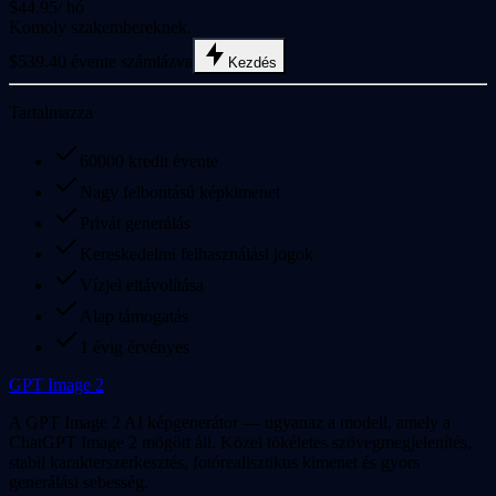
$44.95
/ hó
Komoly szakembereknek.
$539.40 évente számlázva
Kezdés
Tartalmazza
60000 kredit évente
Nagy felbontású képkimenet
Privát generálás
Kereskedelmi felhasználási jogok
Vízjel eltávolítása
Alap támogatás
1 évig érvényes
GPT Image 2
A GPT Image 2 AI képgenerátor — ugyanaz a modell, amely a
ChatGPT Image 2 mögött áll. Közel tökéletes szövegmegjelenítés,
stabil karakterszerkesztés, fotórealisztikus kimenet és gyors
generálási sebesség.