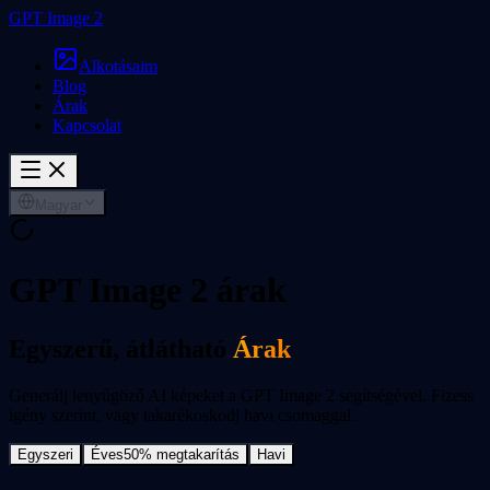
GPT Image 2
Alkotásaim
Blog
Árak
Kapcsolat
Magyar
GPT Image 2 árak
Egyszerű, átlátható
Árak
Generálj lenyűgöző AI képeket a GPT Image 2 segítségével. Fizess
igény szerint, vagy takarékoskodj havi csomaggal.
Egyszeri
Éves
50% megtakarítás
Havi