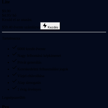
Lite
$9.90
$4.95
/ hó
Kezdd el az utazást.
$59.40 évente számlázva
Kezdés
Tartalmazza
6000 kredit évente
Nagy felbontású képkimenet
Privát generálás
Kereskedelmi felhasználási jogok
Vízjel eltávolítása
Alap támogatás
1 évig érvényes
Legnépszerűbb
Pro