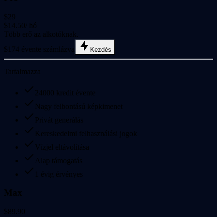
$29
$14.50
/ hó
Több erő az alkotóknak.
$174 évente számlázva
Kezdés
Tartalmazza
24000 kredit évente
Nagy felbontású képkimenet
Privát generálás
Kereskedelmi felhasználási jogok
Vízjel eltávolítása
Alap támogatás
1 évig érvényes
Max
$89.90