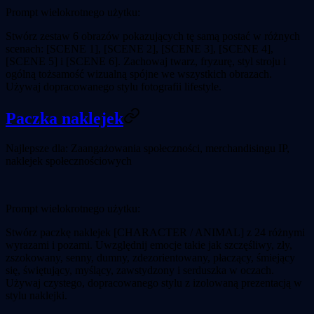
Prompt wielokrotnego użytku:
Stwórz zestaw 6 obrazów pokazujących tę samą postać w różnych
scenach: [SCENE 1], [SCENE 2], [SCENE 3], [SCENE 4],
[SCENE 5] i [SCENE 6]. Zachowaj twarz, fryzurę, styl stroju i
ogólną tożsamość wizualną spójne we wszystkich obrazach.
Używaj dopracowanego stylu fotografii lifestyle.
Paczka naklejek
Najlepsze dla:
Zaangażowania społeczności, merchandisingu IP,
naklejek społecznościowych
Prompt wielokrotnego użytku:
Stwórz paczkę naklejek [CHARACTER / ANIMAL] z 24 różnymi
wyrazami i pozami. Uwzględnij emocje takie jak szczęśliwy, zły,
zszokowany, senny, dumny, zdezorientowany, płaczący, śmiejący
się, świętujący, myślący, zawstydzony i serduszka w oczach.
Używaj czystego, dopracowanego stylu z izolowaną prezentacją w
stylu naklejki.