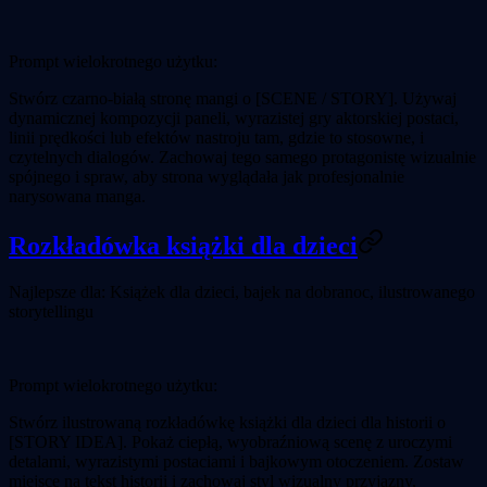
Prompt wielokrotnego użytku:
Stwórz czarno-białą stronę mangi o [SCENE / STORY]. Używaj
dynamicznej kompozycji paneli, wyrazistej gry aktorskiej postaci,
linii prędkości lub efektów nastroju tam, gdzie to stosowne, i
czytelnych dialogów. Zachowaj tego samego protagonistę wizualnie
spójnego i spraw, aby strona wyglądała jak profesjonalnie
narysowana manga.
Rozkładówka książki dla dzieci
Najlepsze dla:
Książek dla dzieci, bajek na dobranoc, ilustrowanego
storytellingu
Prompt wielokrotnego użytku:
Stwórz ilustrowaną rozkładówkę książki dla dzieci dla historii o
[STORY IDEA]. Pokaż ciepłą, wyobraźniową scenę z uroczymi
detalami, wyrazistymi postaciami i bajkowym otoczeniem. Zostaw
miejsce na tekst historii i zachowaj styl wizualny przyjazny,