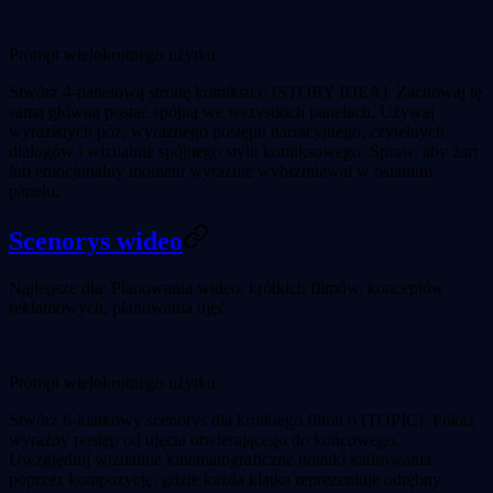
Prompt wielokrotnego użytku:
Stwórz 4-panelową stronę komiksu o [STORY IDEA]. Zachowaj tę
samą główną postać spójną we wszystkich panelach. Używaj
wyrazistych póz, wyraźnego postępu narracyjnego, czytelnych
dialogów i wizualnie spójnego stylu komiksowego. Spraw, aby żart
lub emocjonalny moment wyraźnie wybrzmiewał w ostatnim
panelu.
Scenorys wideo
Najlepsze dla:
Planowania wideo, krótkich filmów, konceptów
reklamowych, planowania ujęć
Prompt wielokrotnego użytku:
Stwórz 6-klatkowy scenorys dla krótkiego filmu o [TOPIC]. Pokaż
wyraźny postęp od ujęcia otwierającego do końcowego.
Uwzględnij wizualnie kinematograficzne notatki kadrowania
poprzez kompozycję, gdzie każda klatka reprezentuje odrębny