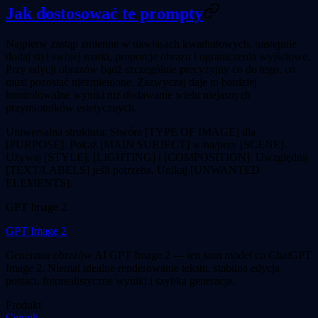
Jak dostosować te prompty
Najpierw zastąp zmienne w nawiasach kwadratowych, następnie
dodaj styl swojej marki, proporcje obrazu i ograniczenia wyjściowe.
Przy edycji obrazów bądź szczególnie precyzyjny co do tego, co
musi pozostać niezmienione. Zazwyczaj daje to bardziej
kontrolowalne wyniki niż dodawanie wielu niejasnych
przymiotników estetycznych.
Uniwersalna struktura: Stwórz [TYPE OF IMAGE] dla
[PURPOSE]. Pokaż [MAIN SUBJECT] w/na/przy [SCENE].
Używaj [STYLE], [LIGHTING] i [COMPOSITION]. Uwzględnij
[TEXT/LABELS] jeśli potrzeba. Unikaj [UNWANTED
ELEMENTS].
GPT Image 2
GPT Image 2
Generator obrazów AI GPT Image 2 — ten sam model co ChatGPT
Image 2. Niemal idealne renderowanie tekstu, stabilna edycja
postaci, fotorealistyczne wyniki i szybka generacja.
Produkt
Cennik