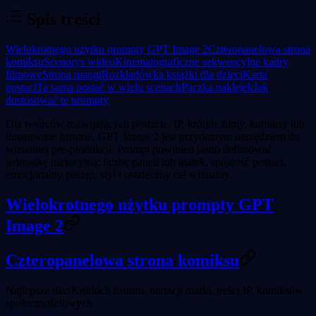
Spis treści
Wielokrotnego użytku prompty GPT Image 2
Czteropanelowa strona
komiksu
Scenorys wideo
Kinematograficzne sekwencyjne kadry
filmowe
Strona mangi
Rozkładówka książki dla dzieci
Karta
postaci
Ta sama postać w wielu scenach
Paczka naklejek
Jak
dostosować te prompty
Dla twórców rozwijających postacie, IP, krótkie filmy, komiksy lub
ilustrowane historie, GPT Image 2 jest przydatnym narzędziem do
wizualnej pre-produkcji. Prompt powinien jasno definiować
jednostkę narracyjną: liczbę paneli lub klatek, spójność postaci,
emocjonalny postęp, styl i ostateczny cel wizualny.
Wielokrotnego użytku prompty GPT
Image 2
Czteropanelowa strona komiksu
Najlepsze dla:
Krótkich historii, narracji marki, treści IP, komiksów
społecznościowych