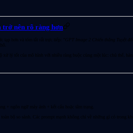
 trở nên rõ ràng hơn
tạp hơn và tóm tắt rất trực tiếp:
"GPT Image 2 Chiến thắng Tuyệt đố
thô.
ộ xử lý tốt của mô hình với nhiều ràng buộc cùng một lúc: chủ thể, hà
sáng + ngôn ngữ máy ảnh + kết cấu hoặc tâm trạng.
t từ toàn bộ so sánh. Các prompt mạnh không chỉ về những gì có trong