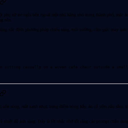
 phụ nữ trẻ ngồi bên ngoài một nhà hàng nhỏ trong thành phố, mặc áo t
ng nền.
cũng xác định phương pháp chiếu sáng, môi trường, cảm giác máy ảnh 
n sitting casually on a woven café chair outside a small
i uốn sóng, mắt xanh nhạt, trang điểm bóng bẩy, áo cổ yếm nâu sẫm, t
à nhiệt độ ánh sáng. Đây là lời nhắc nhở tốt rằng các prompt chân dun