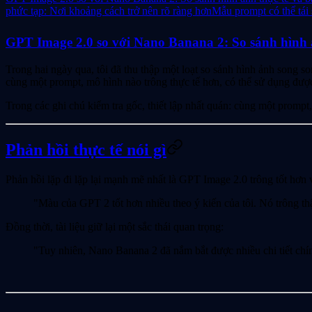
phức tạp: Nơi khoảng cách trở nên rõ ràng hơn
Mẫu prompt có thể tái
GPT Image 2.0 so với Nano Banana 2: So sánh hình ả
Trong hai ngày qua, tôi đã thu thập một loạt so sánh hình ảnh song 
cùng một prompt, mô hình nào trông thực tế hơn, có thể sử dụng được
Trong các ghi chú kiểm tra gốc, thiết lập nhất quán: cùng một prompt
Phản hồi thực tế nói gì
Phản hồi lặp đi lặp lại mạnh mẽ nhất là GPT Image 2.0 trông tốt hơn v
"Màu của GPT 2 tốt hơn nhiều theo ý kiến của tôi. Nó trông th
Đồng thời, tài liệu giữ lại một sắc thái quan trọng:
"Tuy nhiên, Nano Banana 2 đã nắm bắt được nhiều chi tiết chí