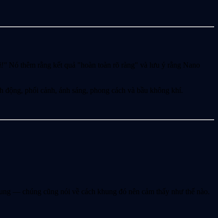
i!"
Nó thêm rằng kết quả "hoàn toàn rõ ràng" và lưu ý rằng Nano
nh động, phối cảnh, ánh sáng, phong cách và bầu không khí.
 khung — chúng cũng nói về cách khung đó nên cảm thấy như thế nào.