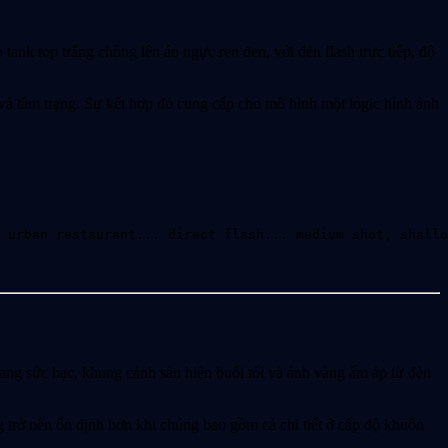
ank top trắng chồng lên áo ngực ren đen, với đèn flash trực tiếp, độ
và tâm trạng. Sự kết hợp đó cung cấp cho mô hình một logic hình ảnh
 urban restaurant... direct flash... medium shot, shallo
rang sức bạc, khung cảnh sân hiên buổi tối và ánh vàng ấm áp từ đèn
g trở nên ổn định hơn khi chúng bao gồm cả chi tiết ở cấp độ khuôn