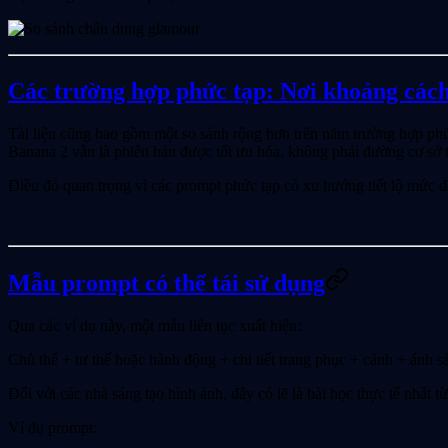
Các trường hợp phức tạp: Nơi khoảng cách
Tài liệu cũng bao gồm một so sánh rộng hơn trên năm trường hợp phức 
Banana 2 vẫn là phiên bản được tối ưu hóa, không phải đường cơ sở 
Điều đó quan trọng vì các prompt phức tạp có xu hướng tiết lộ mức đ
Mẫu prompt có thể tái sử dụng
Qua các ví dụ này, một mẫu liên tục xuất hiện:
Chủ thể + tư thế hoặc hành động + chi tiết trang phục + cảnh + ánh 
Đối với các nhà sáng tạo hình ảnh, đây có lẽ là bài học thực tế nhấ
Ví dụ prompt: