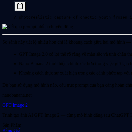
A photorealistic capture of chaotic youth frozen i
So sánh này tiết lộ nhiều hơn chỉ là khoảng cách giữa hai mô hình —
GPT Image 2.0 có lợi thế rõ ràng về màu sắc và tính chân th
Nano Banana 2 thực hiện chính xác hơn trong việc giữ lại chi
Khoảng cách thực sự xuất hiện trong các cảnh phức tạp với 
Dù bạn sử dụng mô hình nào, cấu trúc prompt của bạn càng hoàn chỉn
nanobanana.net
GPT Image 2
Trình tạo ảnh AI GPT Image 2 — cùng mô hình đằng sau ChatGPT Imag
Sản Phẩm
Bảng Giá