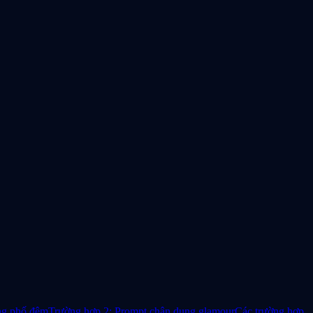
ng phố đêm
Trường hợp 2: Prompt chân dung glamour
Các trường hợp