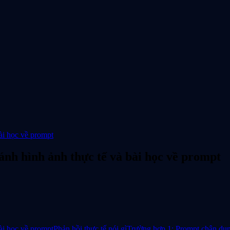
ài học về prompt
ánh hình ảnh thực tế và bài học về prompt
ài học về prompt
Phản hồi thực tế nói gì
Trường hợp 1: Prompt chân du