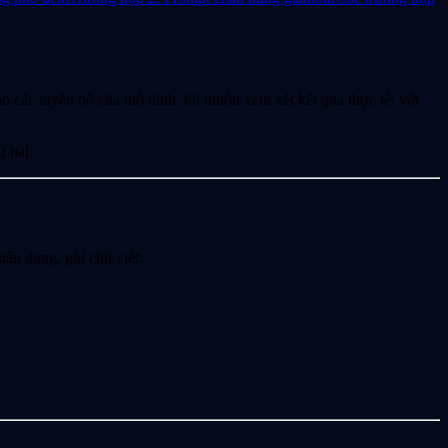
o các tuyên bố của mô hình, tôi muốn xem xét kết quả thực tế: với
ứ hai.
hân dung, ghi chú viết: