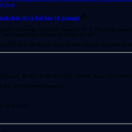
 sử dụng
nh thực tế và bài học về prompt
song giữa GPT Image 2.0 và Nano Banana 2 trên X. Thay vì tập trung và
 hơn và thuyết phục hơn ngay từ cái nhìn đầu tiên?
, và GPT được hiển thị trước trong khi Nano Banana 2 được hiển thị th
ề tổng thể, đặc biệt về màu sắc và tính chân thực. Trong một so sánh c
ật thực sự so với Nano Banana 2."
nh xác 1:1 hơn."