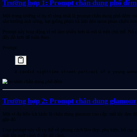
Trường hợp 1: Prompt chân dung phố đêm
Một trong những ví dụ rõ ràng nhất là prompt chân dung phố đêm: một
sâu trường ảnh nông, hạt giống phim và ánh đèn neon phản chiếu tro
Prompt này hoạt động vì nó làm nhiều hơn là mô tả một chủ thể. Nó 
đầy đủ hơn để tuân theo.
Prompt:
A candid nighttime street portrait of a young woma
Trường hợp 2: Prompt chân dung glamour
Một ví dụ hữu ích khác là chân dung glamour cao cấp: mái tóc đen dà
gần đó.
Loại prompt này rất cụ thể về phong cách làm đẹp, phụ kiện, bố cục v
mặt lẫn ngữ cảnh ở cấp độ cảnh.