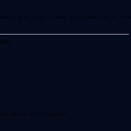
tically with a slice of toast in her mouth. She is weari
hế nào.
 ra chân thực và tốc độ tạo nhanh.