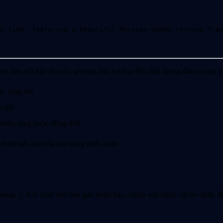
n time, featuring a beautiful Russian woman running fran
 nó làm nổi bật cấu trúc prompt ảnh hưởng đến chất lượng đầu ra như t
ực tổng thể
 tiết
nhiều ràng buộc đồng thời
h thì kết quả của bạn càng nhất quán.
e 2. Kết xuất văn bản gần hoàn hảo, chỉnh sửa nhân vật ổn định, đầu