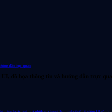
hướng dẫn trực quan
UI, đồ họa thông tin và hướng dẫn trực qu
à hàng hoặc quán cà phê
Hero trang đích website
Khái niệm UI ứng dụ