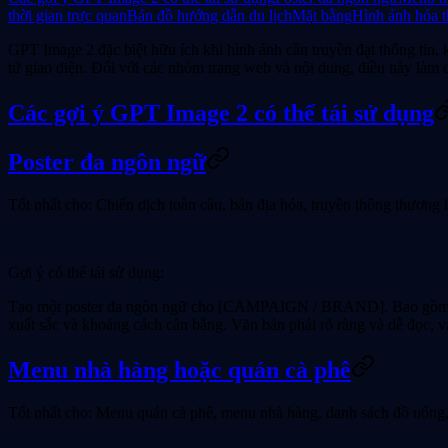
thời gian trực quan
Bản đồ hướng dẫn du lịch
Mặt bằng
Hình ảnh hóa th
GPT Image 2 đặc biệt hữu ích khi hình ảnh cần truyền đạt thông tin, 
tử giao diện. Đối với các nhóm trang web và nội dung, điều này làm 
Các gợi ý GPT Image 2 có thể tái sử dụng
Poster đa ngôn ngữ
Tốt nhất cho:
Chiến dịch toàn cầu, bản địa hóa, truyền thông thương 
Gợi ý có thể tái sử dụng:
Tạo một poster đa ngôn ngữ cho [CAMPAIGN / BRAND]. Bao gồm thông
xuất sắc và khoảng cách cân bằng. Văn bản phải rõ ràng và dễ đọc, và
Menu nhà hàng hoặc quán cà phê
Tốt nhất cho:
Menu quán cà phê, menu nhà hàng, danh sách đồ uống,