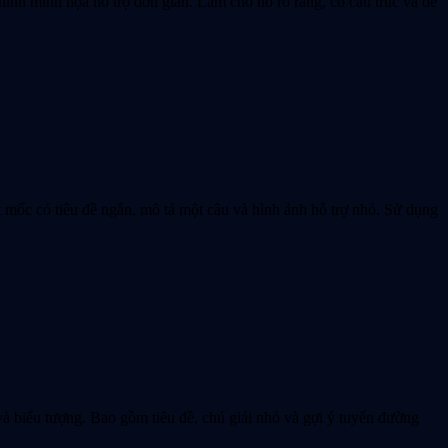
nh minh họa hỗ trợ đơn giản. Làm cho nó rõ ràng, có cấu trúc và dễ
c có tiêu đề ngắn, mô tả một câu và hình ảnh hỗ trợ nhỏ. Sử dụng
biểu tượng. Bao gồm tiêu đề, chú giải nhỏ và gợi ý tuyến đường