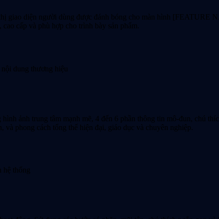
 thị giao diện người dùng được đánh bóng cho màn hình [FEATURE N
, cao cấp và phù hợp cho trình bày sản phẩm.
ị nội dung thương hiệu
hình ảnh trung tâm mạnh mẽ, 4 đến 6 phần thông tin mô-đun, chú thích
, và phong cách tổng thể hiện đại, giáo dục và chuyên nghiệp.
h hệ thống