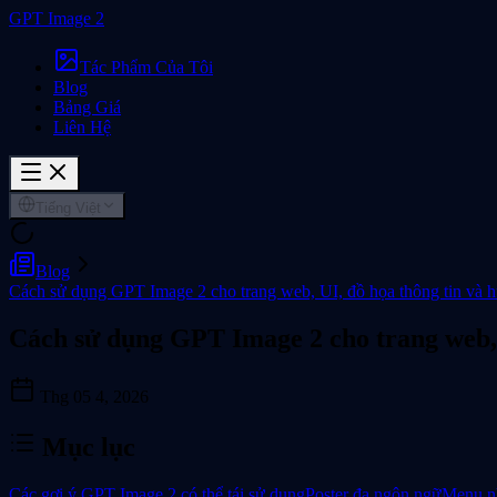
GPT Image 2
Tác Phẩm Của Tôi
Blog
Bảng Giá
Liên Hệ
Tiếng Việt
Blog
Cách sử dụng GPT Image 2 cho trang web, UI, đồ họa thông tin và 
Cách sử dụng GPT Image 2 cho trang web, 
Thg 05 4, 2026
Mục lục
Các gợi ý GPT Image 2 có thể tái sử dụng
Poster đa ngôn ngữ
Menu nh