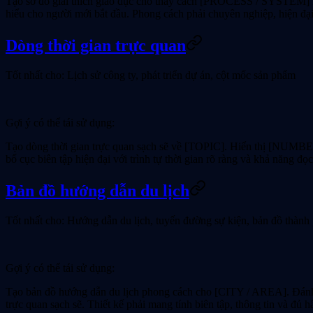
Tạo sơ đồ giải thích giáo dục cho thấy cách [PROCESS / SYSTEM] hoạ
hiểu cho người mới bắt đầu. Phong cách phải chuyên nghiệp, hiện đại 
Dòng thời gian trực quan
Tốt nhất cho:
Lịch sử công ty, phát triển dự án, cột mốc sản phẩm
Gợi ý có thể tái sử dụng:
Tạo dòng thời gian trực quan sạch sẽ về [TOPIC]. Hiển thị [NUMB
bố cục biên tập hiện đại với trình tự thời gian rõ ràng và khả năng đọc 
Bản đồ hướng dẫn du lịch
Tốt nhất cho:
Hướng dẫn du lịch, tuyến đường sự kiện, bản đồ thành 
Gợi ý có thể tái sử dụng:
Tạo bản đồ hướng dẫn du lịch phong cách cho [CITY / AREA]. Đánh 
trực quan sạch sẽ. Thiết kế phải mang tính biên tập, thông tin và đủ h