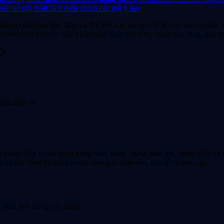
iết kế nội thất
Cách điều chỉnh các gợi ý này
không chỉ trông đẹp. Bạn có thể yêu cầu nó tạo các bố cục có cấu trúc 
cho nó hữu ích cho việc khám phá hình ảnh sớm, minh họa blog, giải t
hiệu quốc tế
 điệp chính bằng tiếng Anh, tiếng Trung giản thể, tiếng Nhật và ti
 bố cục tổng thể phải mang cảm giác toàn cầu, tinh tế và cao cấp.
 hình ảnh trong cửa hàng