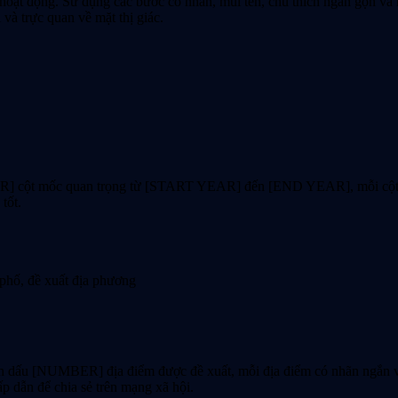
t động. Sử dụng các bước có nhãn, mũi tên, chú thích ngắn gọn và hì
và trực quan về mặt thị giác.
ER] cột mốc quan trọng từ [START YEAR] đến [END YEAR], mỗi cột mố
tốt.
phố, đề xuất địa phương
dấu [NUMBER] địa điểm được đề xuất, mỗi địa điểm có nhãn ngắn và 
ấp dẫn để chia sẻ trên mạng xã hội.