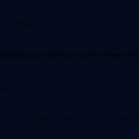
y hoạch không gian
 các phòng được ghi nhãn rõ ràng. Bao gồm bố trí nội thất, kích thướ
g cách
eo phong cách [STYLE]. Sử dụng vật liệu thực tế, ánh sáng tự nhiên, 