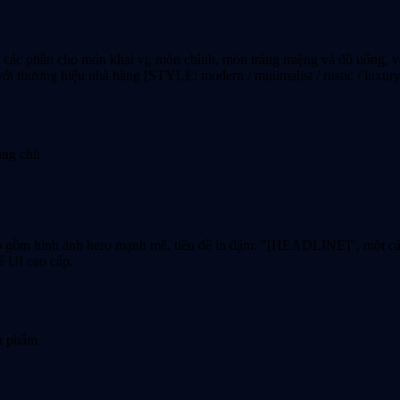
ần cho món khai vị, món chính, món tráng miệng và đồ uống, với t
với thương hiệu nhà hàng [STYLE: modern / minimalist / rustic / luxury
ang chủ
gồm hình ảnh hero mạnh mẽ, tiêu đề in đậm: "[HEADLINE]", một câu
ế UI cao cấp.
ản phẩm