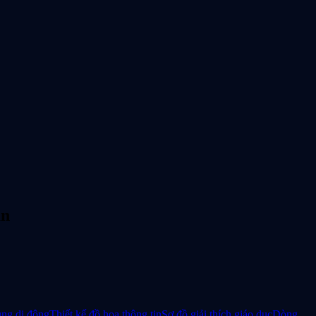
an
ng di động
Thiết kế đồ họa thông tin
Sơ đồ giải thích giáo dục
Dòng