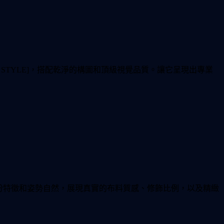
N STYLE]，搭配乾淨的構圖和頂級視覺品質。讓它呈現出專業
ES]。保持人物的身份特徵和姿勢自然，展現真實的布料質感、修飾比例，以及精緻