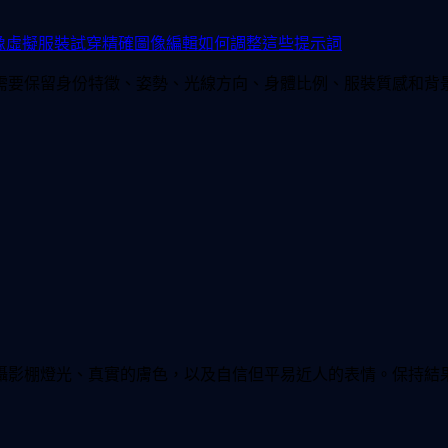
像
虛擬服裝試穿
精確圖像編輯
如何調整這些提示詞
需要保留身份特徵、姿勢、光線方向、身體比例、服裝質感和背
棚燈光、真實的膚色，以及自信但平易近人的表情。保持結果精緻、