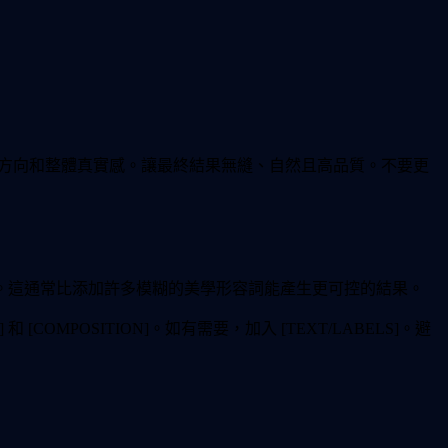
姿勢、光線方向和整體真實感。讓最終結果無縫、自然且高品質。不要更
。這通常比添加許多模糊的美學形容詞能產生更可控的結果。
NG] 和 [COMPOSITION]。如有需要，加入 [TEXT/LABELS]。避